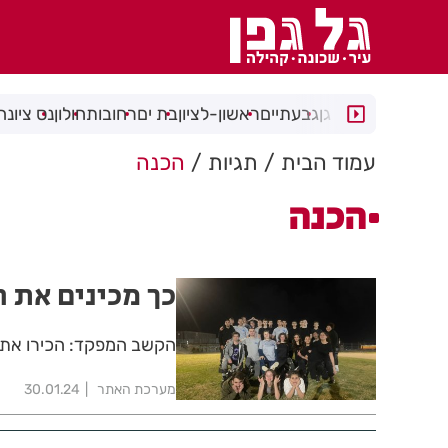
רמת גן
גבעתיים
ראשון-לציון
בת ים
רחובות
חולון
נס ציונה
עמוד הבית
תגיות
הכנה
הכנה
כך מכינים את ה
הקשב המפקד: הכירו את 
מערכת האתר
30.01.24