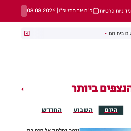
כ"ה אב התשפ"ו | 08.08.2026
מדיניות פרטיות
ם בית חם
נצפים ביותר
היום
השבוע
החודש
גופה נפלטה אל חוף בת