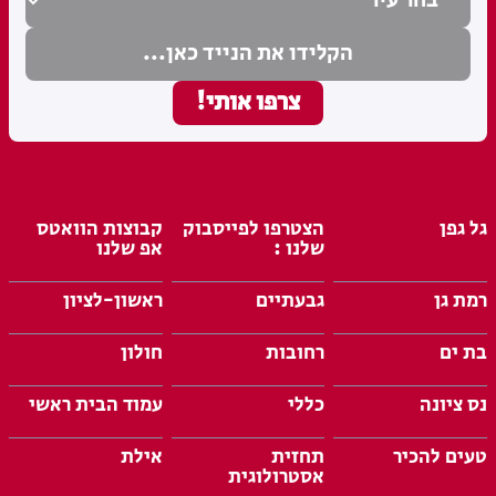
גל גפן
הצטרפו לפייסבוק
קבוצות הוואטס
שלנו :
אפ שלנו
רמת גן
גבעתיים
ראשון-לציון
בת ים
רחובות
חולון
נס ציונה
כללי
עמוד הבית ראשי
טעים להכיר
תחזית
אילת
אסטרולוגית