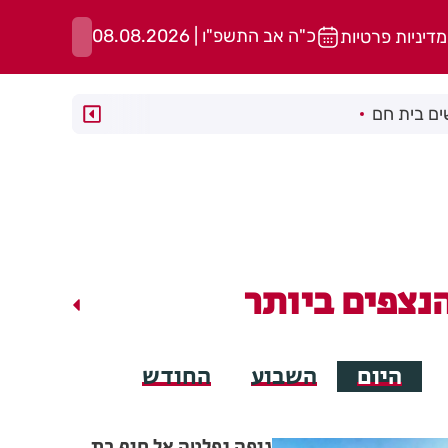
כ"ה אב התשפ"ו | 08.08.2026
מדיניות פרטיות
ם בית חם
נצפים ביותר
היום
השבוע
החודש
גופה נפלטה אל חוף בת