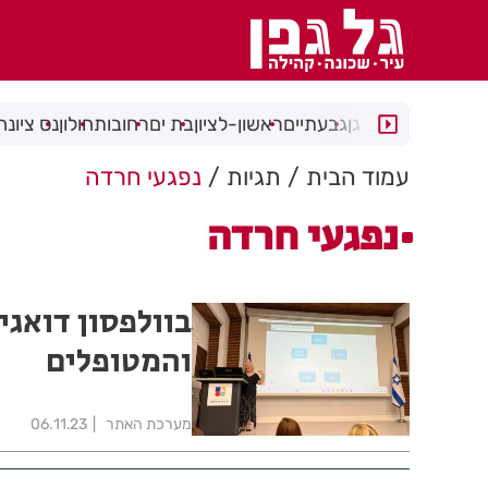
רמת גן
גבעתיים
ראשון-לציון
בת ים
רחובות
חולון
נס ציונה
עמוד הבית
תגיות
נפגעי חרדה
נפגעי חרדה
בוולפסון דואג
והמטופלים
מערכת האתר
06.11.23