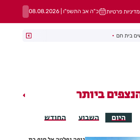
כ"ה אב התשפ"ו | 08.08.2026
מדיניות פרטיות
ם בית חם
נצפים ביותר
היום
השבוע
החודש
גופה נפלטה אל חוף בת