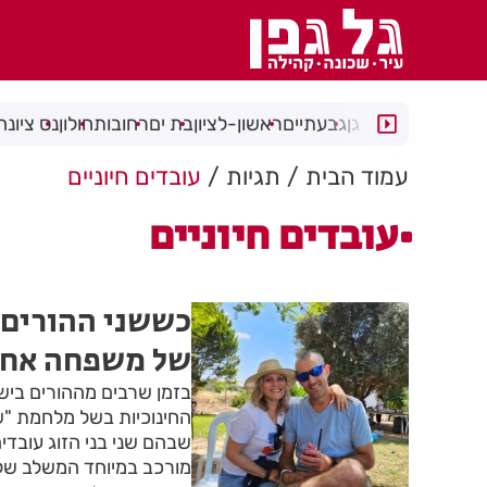
רמת גן
גבעתיים
ראשון-לציון
בת ים
רחובות
חולון
נס ציונה
עמוד הבית
תגיות
עובדים חיוניים
עובדים חיוניים
כששני ההורים ע
של משפחה אח
בזמן שרבים מההורים ביש
החינוכיות בשל מלחמת "שא
שבהם שני בני הזוג עובדי
מורכב במיוחד המשלב שלי