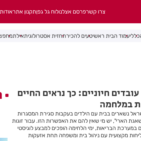
צרו קשר
פרסם אצלנו
לוח גל גפן
תקנון אתר
אודות
כללי
עמוד הבית ראשי
טעים להכיר
תחזית אסטרולוגית
אילת
מחפשי
ובדים חיוניים: כך נראים החיים
ה
ת במלחמה
ראל נשארים בבית עם הילדים בעקבות סגירת המסגרות
גת הארי", יש מי שאין להם את האפשרות הזו. עבור זוגות
ם במערכת הבריאות, ימי הלחימה הופכים למבצע לוגיסטי
חות מקצועית עם ניהול בית ומשפחה תחת אזעקות