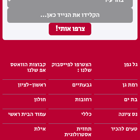
גל גפן
הצטרפו לפייסבוק
קבוצות הוואטס
שלנו :
אפ שלנו
רמת גן
גבעתיים
ראשון-לציון
בת ים
רחובות
חולון
נס ציונה
כללי
עמוד הבית ראשי
טעים להכיר
תחזית
אילת
אסטרולוגית