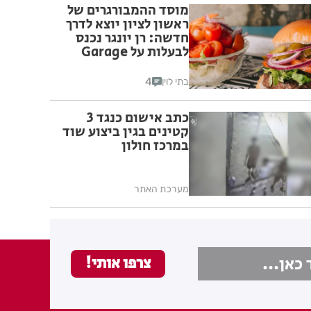
מוסד ההמבורגרים של
ראשון לציון יוצא לדרך
חדשה: רן יונגר נכנס
לבעלות על Garage
Burger
4
בתי לוין
כתב אישום כנגד 3
קטינים בגין ביצוע שוד
במרכז חולון
מערכת האתר