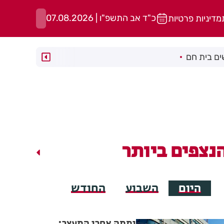
כ"ד אב התשפ"ו | 07.08.2026
מדיניות פרטיות
ם בית חם
נצפים ביותר
היום
השבוע
החודש
יממה אחרי המעצר: