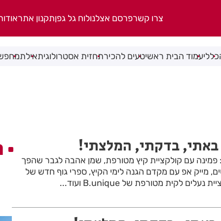
צרו קשר
פרסם אצלנו
לוח גל גפן
תקנון אתר
אודות
כללי
עמוד הבית ראשי
טעים להכיר
תחזית אסטרולוגית
אילת
מחפשי
באתי, בדקתי, המלצתי!
ה
: פמינה עם קולקציית קיץ מטורפת, שמן אהבה לגבר שהפך
, מייק אפ עם מקדם הגנה לימי הקיץ, ספרי גוף חדש של
ים לקית מטורפת של B.unique ועוד...