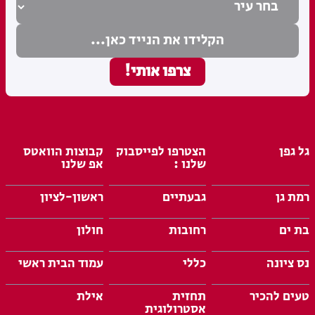
גל גפן
הצטרפו לפייסבוק
קבוצות הוואטס
שלנו :
אפ שלנו
רמת גן
גבעתיים
ראשון-לציון
בת ים
רחובות
חולון
נס ציונה
כללי
עמוד הבית ראשי
טעים להכיר
תחזית
אילת
אסטרולוגית