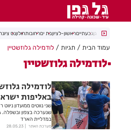
רמת גן
גבעתיים
ראשון-לציון
בת ים
רחובות
חולון
נס ציונה
עמוד הבית
תגיות
לודמילה גלוזשטיין
לודמילה גלוזשטיין
לודמילה גלוזשט
באליפות ישראל 
שני נווטים ממועדון ניווט
שנערכה בצפון ובשפלה. ג
במדליית הארד
מערכת האתר
28.05.23