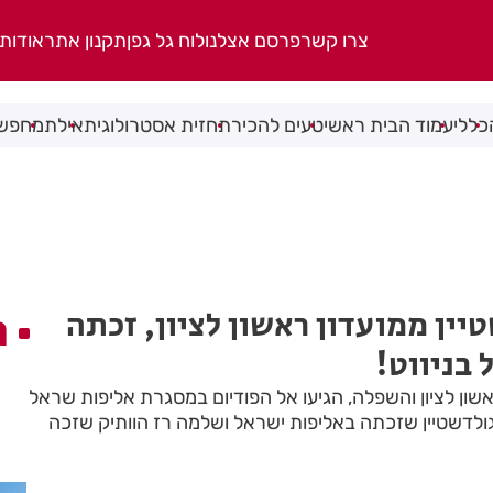
צרו קשר
פרסם אצלנו
לוח גל גפן
תקנון אתר
אודות
כללי
עמוד הבית ראשי
טעים להכיר
תחזית אסטרולוגית
אילת
מחפשי
יין ממועדון ראשון לציון, זכתה
ה
בניווט!
 ראשון לציון והשפלה, הגיעו אל הפודיום במסגרת אליפות שראל
ולדשטיין שזכתה באליפות ישראל ושלמה רז הוותיק שזכה