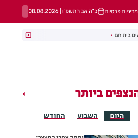
כ"ה אב התשפ"ו | 08.08.2026
מדיניות פרטיות
ם בית חם
נצפים ביותר
היום
השבוע
החודש
יממה אחרי המעצר: