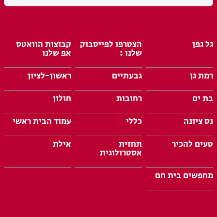
גל גפן
הצטרפו לפייסבוק
קבוצות הוואטס
שלנו :
אפ שלנו
רמת גן
גבעתיים
ראשון-לציון
בת ים
רחובות
חולון
נס ציונה
כללי
עמוד הבית ראשי
טעים להכיר
תחזית
אילת
אסטרולוגית
מחפשים בית חם