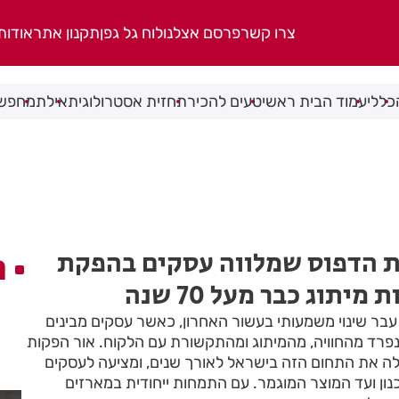
צרו קשר
פרסם אצלנו
לוח גל גפן
תקנון אתר
אודות
כללי
עמוד הבית ראשי
טעים להכיר
תחזית אסטרולוגית
אילת
מחפשי
ת הדפוס שמלווה עסקים בהפקת
ה
יתוג כבר מעל 70 שנה
עבר שינוי משמעותי בעשור האחרון, כאשר עסקים מבינים
פרד מהחוויה, מהמיתוג ומהתקשורת עם הלקוח. אור הפקות
ה את התחום הזה בישראל לאורך שנים, ומציעה לעסקים
 משלב התכנון ועד המוצר המוגמר. עם התמחות ייחודית במארזים