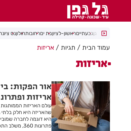
רמת גן
גבעתיים
ראשון-לציון
בת ים
רחובות
חולון
נס ציונה
עמוד הבית
תגיות
אריזות
אריזות
אור הפקות: בי
אריזות ופתרונות מ
עולם האריזות הממותגות 
שהאריזה היא חלק בלתי נ
היא דוגמה לחברה שמוביל
פתרונות 360,