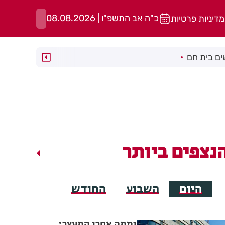
כ"ה אב התשפ"ו | 08.08.2026
מדיניות פרטיות
ם בית חם
נצפים ביותר
היום
השבוע
החודש
יממה אחרי המעצר: