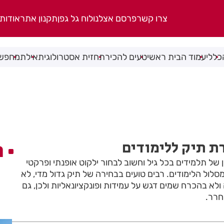
צרו קשר
פרסם אצלנו
לוח גל גפן
תקנון אתר
אודות
כללי
עמוד הבית ראשי
טעים להכיר
תחזית אסטרולוגית
אילת
מחפשי
ה
 של תלמידים בכל גיל וחשוב לבחור ילקוט אופנתי ופרקטי
ול הלימודים. רבים טועים בבחירה של תיק גדול מדי, לא
ולא בהכרח שמים דגש על עמידות ופונקציונאליות ולכן, גם
חרר.