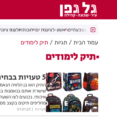
רמת גן
גבעתיים
ראשון-לציון
בת ים
רחובות
חולון
נס ציונה
עמוד הבית
תגיות
תיק לימודים
תיק לימודים
5 טעויות בבחירת תיק ללימודים
התיק הוא בן הלוויה הנאמן
שישרת אותם בנאמנות במסל
איכותי, נכנעים לצו השעה 
מחליפים תיקים בקצב מס
מערכת
01.01.23