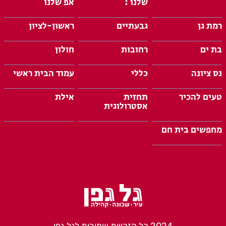
שלנו :
אפ שלנו
רמת גן
גבעתיים
ראשון-לציון
בת ים
רחובות
חולון
נס ציונה
כללי
עמוד הבית ראשי
טעים להכיר
תחזית
אילת
אסטרולוגית
מחפשים בית חם