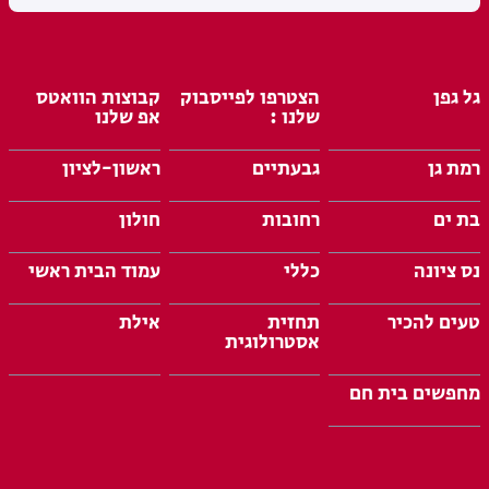
גל גפן
הצטרפו לפייסבוק
קבוצות הוואטס
שלנו :
אפ שלנו
רמת גן
גבעתיים
ראשון-לציון
בת ים
רחובות
חולון
נס ציונה
כללי
עמוד הבית ראשי
טעים להכיר
תחזית
אילת
אסטרולוגית
מחפשים בית חם