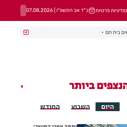
כ"ד אב התשפ"ו | 07.08.2026
מדיניות פרטיות
ם בית חם
נצפים ביותר
היום
השבוע
החודש
יממה אחרי המעצר: