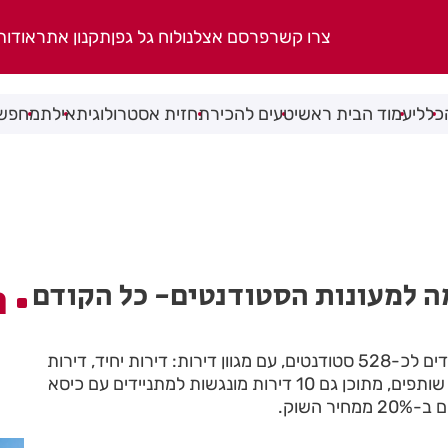
צרו קשר
פרסם אצלנו
לוח גל גפן
תקנון אתר
אודות
כללי
עמוד הבית ראשי
טעים להכיר
תחזית אסטרולוגית
אילת
מחפשי
 למעונות הסטודנטים- כל הקודם
ה
במקום 357 חדרים המיועדים לכ-528 סטודנטים, עם מגוון דירות: דירות יחיד, דירות
לזוג, ל-2 שותפים או ל-3 שותפים, מתוכן גם 10 דירות מונגשות למתניידים עם כיסא
 השוק.