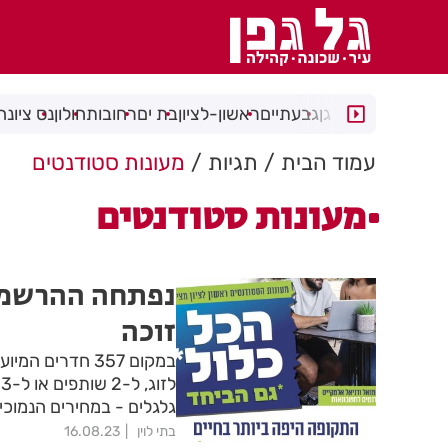
רמת גן
גבעתיים
ראשון-לציון
בת ים
רחובות
חולון
נס ציונה
עמוד הבית
תגיות
מעונות סטודנטים
מעונות סטודנטים
נפתחה ההרשמה
זוכה
גלגלים - במחירים הנמוכים ב-20% ממחיר
בתי לוין
16.08.23