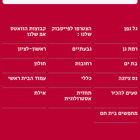
גל גפן
הצטרפו לפייסבוק
קבוצות הוואטס
שלנו :
אפ שלנו
רמת גן
גבעתיים
ראשון-לציון
בת ים
רחובות
חולון
נס ציונה
כללי
עמוד הבית ראשי
טעים להכיר
תחזית
אילת
אסטרולוגית
מחפשים בית חם