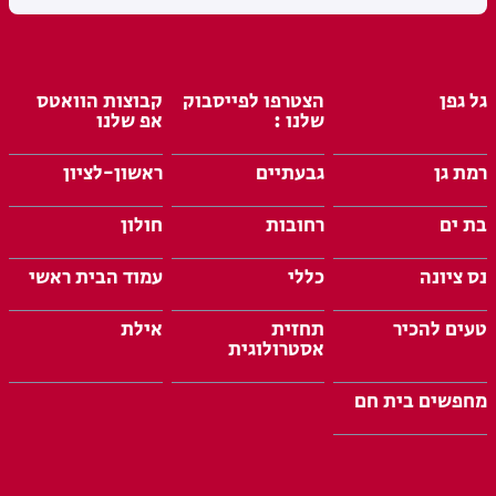
גל גפן
הצטרפו לפייסבוק
קבוצות הוואטס
שלנו :
אפ שלנו
רמת גן
גבעתיים
ראשון-לציון
בת ים
רחובות
חולון
נס ציונה
כללי
עמוד הבית ראשי
טעים להכיר
תחזית
אילת
אסטרולוגית
מחפשים בית חם