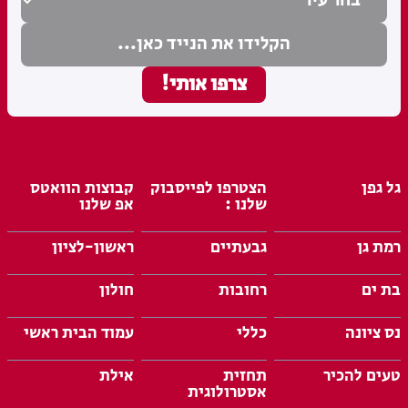
גל גפן
הצטרפו לפייסבוק
קבוצות הוואטס
שלנו :
אפ שלנו
רמת גן
גבעתיים
ראשון-לציון
בת ים
רחובות
חולון
נס ציונה
כללי
עמוד הבית ראשי
טעים להכיר
תחזית
אילת
אסטרולוגית