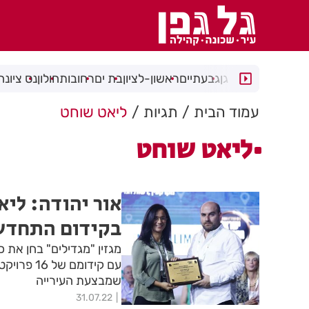
רמת גן
גבעתיים
ראשון-לציון
בת ים
רחובות
חולון
נס ציונה
עמוד הבית
תגיות
ליאט שוחט
ליאט שוחט
בקידום התחדשו
מגזין "מגדילים" בחן את
עם קידומם
שמבצעת העירייה
31.07.22