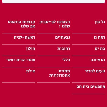
גל גפן
הצטרפו לפייסבוק
קבוצות הוואטס
שלנו :
אפ שלנו
רמת גן
גבעתיים
ראשון-לציון
בת ים
רחובות
חולון
נס ציונה
כללי
עמוד הבית ראשי
טעים להכיר
תחזית
אילת
אסטרולוגית
מחפשים בית חם