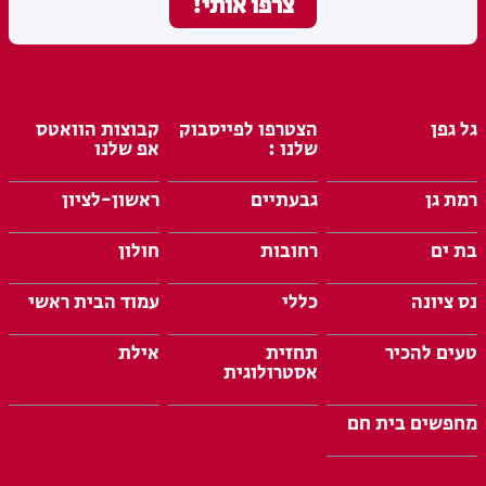
גל גפן
הצטרפו לפייסבוק
קבוצות הוואטס
שלנו :
אפ שלנו
רמת גן
גבעתיים
ראשון-לציון
בת ים
רחובות
חולון
נס ציונה
כללי
עמוד הבית ראשי
טעים להכיר
תחזית
אילת
אסטרולוגית
מחפשים בית חם