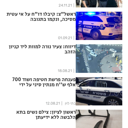
24.11.21
ראשל"צ: קיבלו דו"ח על אי עטית
מסיכה, ונקמו בתגובה
01.09.21
דיווח: צעיר נורה למוות ליד קניון
הזהב
18.08.21
פענחה פרשת חטיפה ושוד 700
אלף ש''ח מנתין סיני על ידי
כנופיית צעירים ישראלים בראשון
לציון
בתי לוין
12.08.21
ראשון לציון: צילם נשים בתא
הלבשה ללא ידיעתן