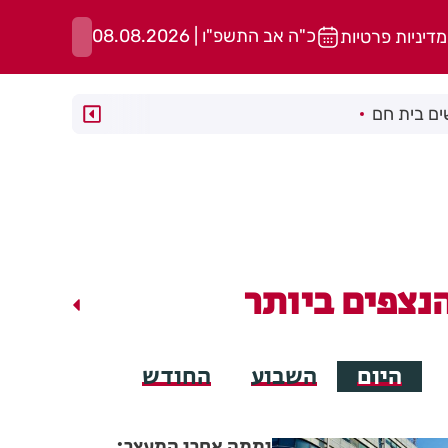
כ"ה אב התשפ"ו | 08.08.2026
מדיניות פרטיות
ם בית חם
נצפים ביותר
היום
השבוע
החודש
יממה אחרי המעצר: