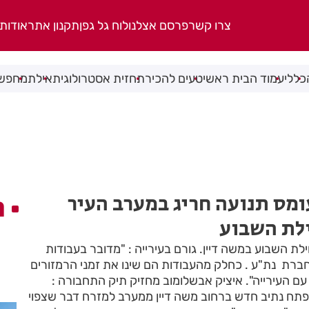
צרו קשר
פרסם אצלנו
לוח גל גפן
תקנון אתר
אודות
כללי
עמוד הבית ראשי
טעים להכיר
תחזית אסטרולוגית
אילת
מחפשי
עומס תנועה חריג במערב העיר
ה
לת השבוע
לת השבוע במשה דיין. גורם בעירייה : "מדובר בעבודות
ת נת"ע . כחלק מהעבודות הם שינו את זמני הרמזורים
עם העירייה". איציק אבשלומוב מחזיק תיק התחבורה :
פתח נתיב חדש ברחוב משה דיין ממערב למזרח דבר שצפוי