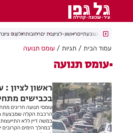
רמת גן
גבעתיים
ראשון-לציון
בת ים
רחובות
חולון
נס ציונה
עמוד הבית
תגיות
עומס תנועה
עומס תנועה
ראשון לציון : 
בכבישים מתחי
עומסי תנועה חריגים מתחי
הרכבת הקלה שמבצעת חבר
במשה דיין ללא התייעצות 
"במהלך הימים הקרובים י