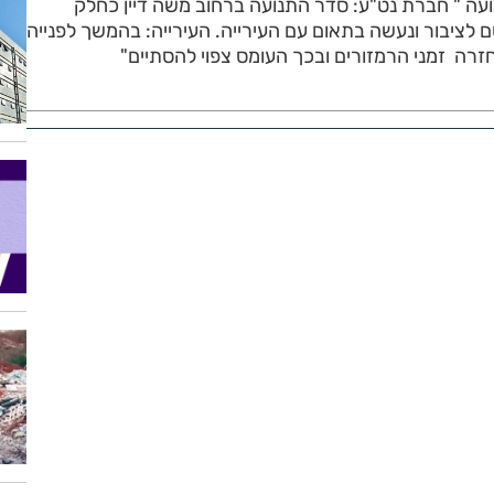
ה " חברת נט"ע: סדר התנועה ברחוב משה דיין כחלק
ם לציבור ונעשה בתאום עם העירייה. העירייה: בהמשך לפנייה
 חזרה זמני הרמזורים ובכך העומס צפוי להסתיים"