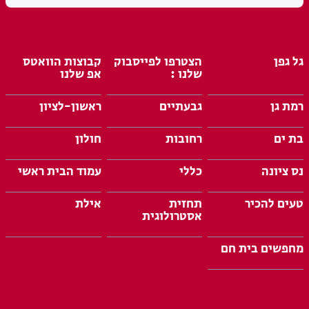
גל גפן
הצטרפו לפייסבוק
קבוצות הוואטס
שלנו :
אפ שלנו
רמת גן
גבעתיים
ראשון-לציון
בת ים
רחובות
חולון
נס ציונה
כללי
עמוד הבית ראשי
טעים להכיר
תחזית
אילת
אסטרולוגית
מחפשים בית חם