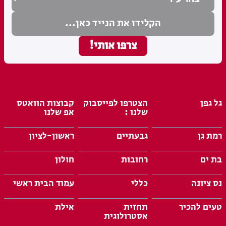
גל גפן
הצטרפו לפייסבוק
קבוצות הוואטס
שלנו :
אפ שלנו
רמת גן
גבעתיים
ראשון-לציון
בת ים
רחובות
חולון
נס ציונה
כללי
עמוד הבית ראשי
טעים להכיר
תחזית
אילת
אסטרולוגית