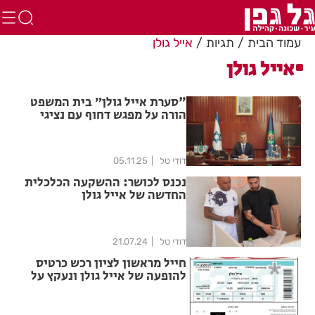
עמוד הבית
תגיות
אייל גולן
אייל גולן
"סערת אייל גולן״ בית המשפט
הורה על מפגש דחוף עם נציגי
עיריית רמת גן
דודי טל
05.11.25
נכנס לכושר: ההשקעה הכלכלית
החדשה של אייל גולן
דודי טל
21.07.24
חייל מראשון לציון רכש כרטיס
להופעה של אייל גולן ונעקץ על
ידי נוכל