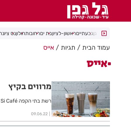
רמת גן
גבעתיים
ראשון-לציון
בת ים
רחובות
חולון
נס ציונה
עמוד הבית
תגיות
אייס
אייס
מרווים בקיץ
רשת בתי הקפה Si Café מציגה: סדרת משקאות קיץ מרעננת במיוחד
09.06.22