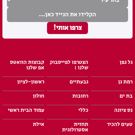
גל גפן
הצטרפו לפייסבוק
קבוצות הוואטס
שלנו :
אפ שלנו
רמת גן
גבעתיים
ראשון-לציון
בת ים
רחובות
חולון
נס ציונה
כללי
עמוד הבית ראשי
טעים להכיר
תחזית
אילת
אסטרולוגית