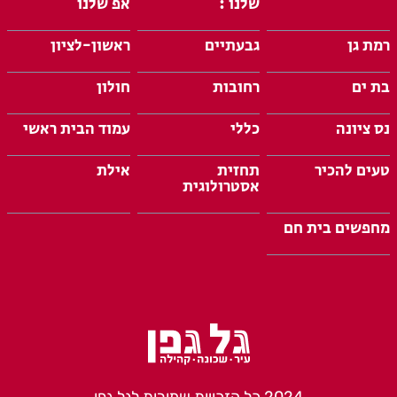
שלנו :
אפ שלנו
רמת גן
גבעתיים
ראשון-לציון
בת ים
רחובות
חולון
נס ציונה
כללי
עמוד הבית ראשי
טעים להכיר
תחזית
אילת
אסטרולוגית
מחפשים בית חם