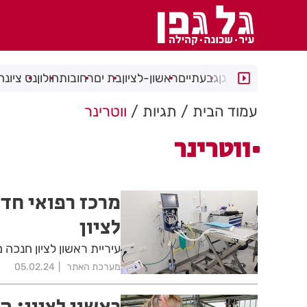
רמת גן
גבעתיים
ראשון-לציון
בת ים
רחובות
חולון
נס ציונה
עמוד הבית
תגיות
ווטרינר
ווטרינר
מרכז רפואי חד
לציון
עיריית ראשון לציון חנכה 
מערכת האתר
05.02.24
ראשון לציון: ה