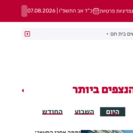
כ"ד אב התשפ"ו | 07.08.2026
מדיניות פרטיות
ם בית חם
נצפים ביותר
היום
השבוע
החודש
יממה אחרי המעצר: