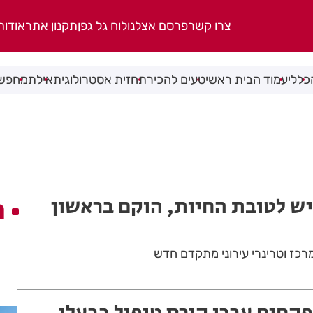
צרו קשר
פרסם אצלנו
לוח גל גפן
תקנון אתר
אודות
כללי
עמוד הבית ראשי
טעים להכיר
תחזית אסטרולוגית
אילת
מחפשי
יש לטובת החיות, הוקם בראשון
ה
מרכז וטרינרי עירוני מתקדם חדש
פקחים עברו קורס טיפול בבעלי