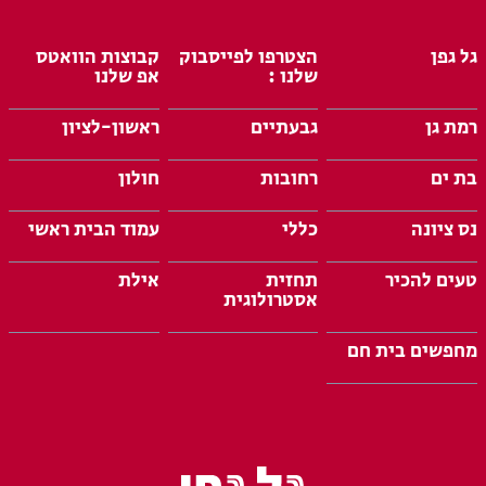
גל גפן
הצטרפו לפייסבוק
קבוצות הוואטס
שלנו :
אפ שלנו
רמת גן
גבעתיים
ראשון-לציון
בת ים
רחובות
חולון
נס ציונה
כללי
עמוד הבית ראשי
טעים להכיר
תחזית
אילת
אסטרולוגית
מחפשים בית חם