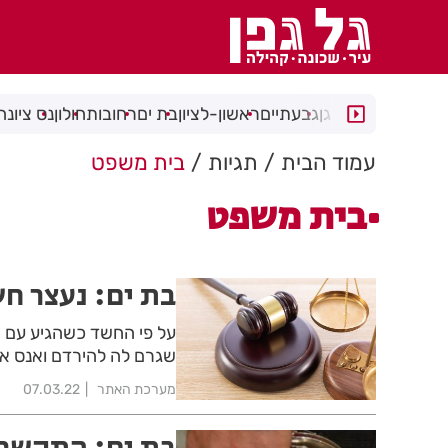
רמת גן
גבעתיים
ראשון-לציון
בת ים
רחובות
חולון
נס ציונה
עמוד הבית
תגיות
בית משפט
בית משפט
בת ים: נעצר חש
על פי החשד כשהגיע עם 
שגרם לה להירדם ואנס א
מערכת האתר
07.03.22
בת ים: התקשר 