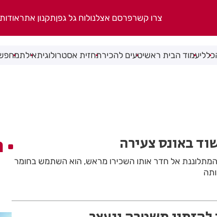
צרו קשר
פרסם אצלנו
לוח גל גפן
תקנון אתר
אודות
כללי
עמוד הבית ראשי
טעים להכיר
תחזית אסטרולוגית
אילת
מחפשי
וד באונס צעירה
ה
המתלוננת אל חדר אותו השכירו מראש, הוא השתמש בחומר
ותה
להזמין משטרה ונעצר