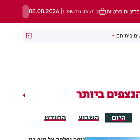
כ"ה אב התשפ"ו | 08.08.2026
מדיניות פרטיות
ם בית חם
נצפים ביותר
היום
השבוע
החודש
גופה נפלטה אל חוף בת