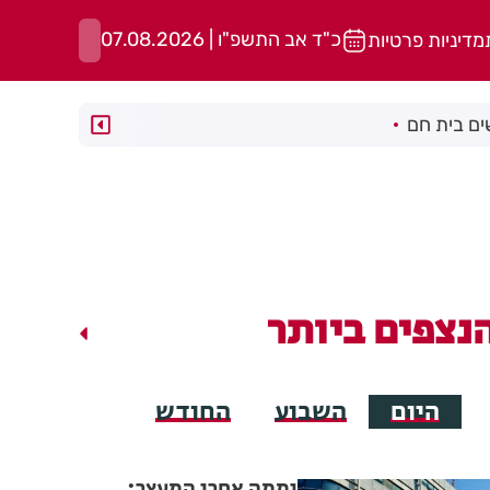
כ"ד אב התשפ"ו | 07.08.2026
מדיניות פרטיות
ם בית חם
נצפים ביותר
היום
השבוע
החודש
יממה אחרי המעצר: