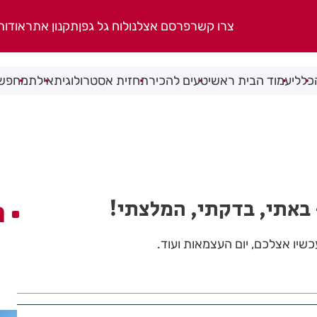
צרו קשר
פרסם אצלנו
לוח גל גפן
תקנון אתר
אודות
כללי
עמוד הבית ראשי
טעים להכיר
תחזית אסטרולוגית
אילת
מחפשי
באתי, בדקתי, המלצתי!
ה
יו אצלכם, יום העצמאות ועוד.