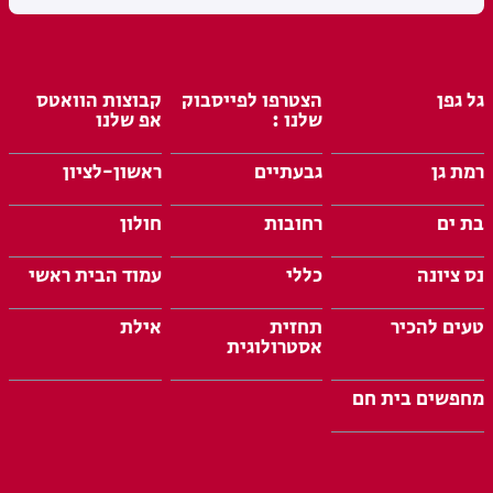
גל גפן
הצטרפו לפייסבוק
קבוצות הוואטס
שלנו :
אפ שלנו
רמת גן
גבעתיים
ראשון-לציון
בת ים
רחובות
חולון
נס ציונה
כללי
עמוד הבית ראשי
טעים להכיר
תחזית
אילת
אסטרולוגית
מחפשים בית חם