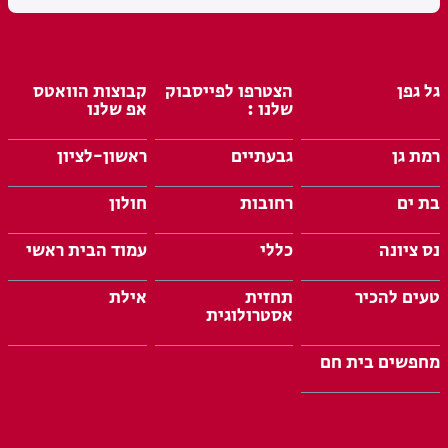
גל גפן
הצטרפו לפייסבוק
קבוצות הוואטס
שלנו :
אפ שלנו
רמת גן
גבעתיים
ראשון-לציון
בת ים
רחובות
חולון
נס ציונה
כללי
עמוד הבית ראשי
טעים להכיר
תחזית
אילת
אסטרולוגית
מחפשים בית חם