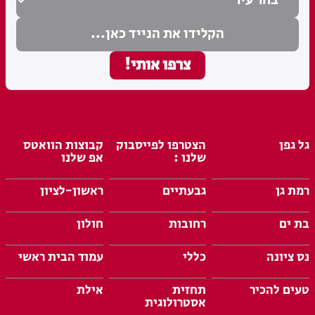
גל גפן
הצטרפו לפייסבוק
קבוצות הוואטס
שלנו :
אפ שלנו
רמת גן
גבעתיים
ראשון-לציון
בת ים
רחובות
חולון
נס ציונה
כללי
עמוד הבית ראשי
טעים להכיר
תחזית
אילת
אסטרולוגית