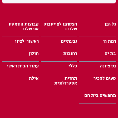
גל גפן
הצטרפו לפייסבוק
קבוצות הוואטס
שלנו :
אפ שלנו
רמת גן
גבעתיים
ראשון-לציון
בת ים
רחובות
חולון
נס ציונה
כללי
עמוד הבית ראשי
טעים להכיר
תחזית
אילת
אסטרולוגית
מחפשים בית חם