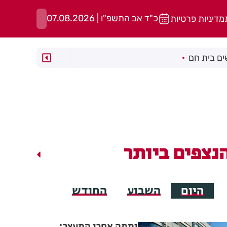
כ"ד אב התשפ"ו | 07.08.2026
מדיניות פרטיות
ם בית חם
נצפים ביותר
היום
השבוע
החודש
יממה אחרי המעצר: