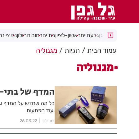
רמת גן
גבעתיים
ראשון-לציון
בת ים
רחובות
חולון
נס ציונה
עמוד הבית
תגיות
מגנוליה
מגנוליה
המדף של בתי- 
כל מה שחדש על המדף עכ
ועוד הפתעות
בתי לוין
26.03.22