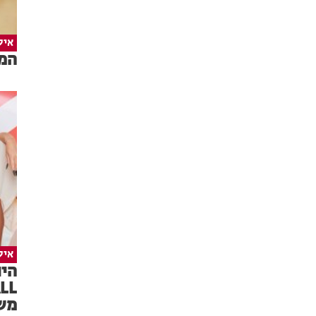
איל
המד
איל
משפ