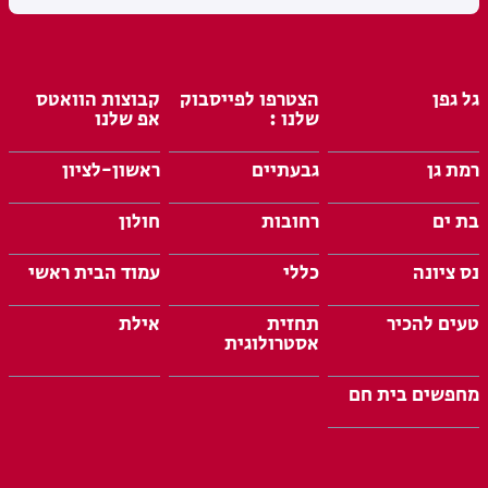
גל גפן
הצטרפו לפייסבוק
קבוצות הוואטס
שלנו :
אפ שלנו
רמת גן
גבעתיים
ראשון-לציון
בת ים
רחובות
חולון
נס ציונה
כללי
עמוד הבית ראשי
טעים להכיר
תחזית
אילת
אסטרולוגית
מחפשים בית חם