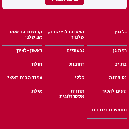
גל גפן
הצטרפו לפייסבוק
קבוצות הוואטס
שלנו :
אפ שלנו
רמת גן
גבעתיים
ראשון-לציון
בת ים
רחובות
חולון
נס ציונה
כללי
עמוד הבית ראשי
טעים להכיר
תחזית
אילת
אסטרולוגית
מחפשים בית חם