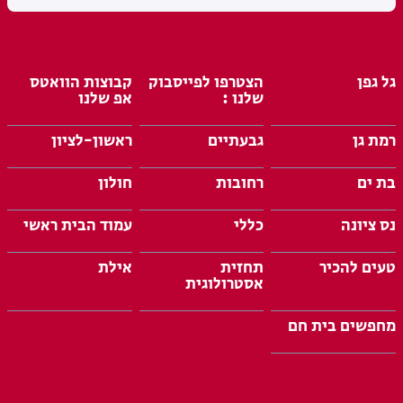
גל גפן
הצטרפו לפייסבוק
קבוצות הוואטס
שלנו :
אפ שלנו
רמת גן
גבעתיים
ראשון-לציון
בת ים
רחובות
חולון
נס ציונה
כללי
עמוד הבית ראשי
טעים להכיר
תחזית
אילת
אסטרולוגית
מחפשים בית חם