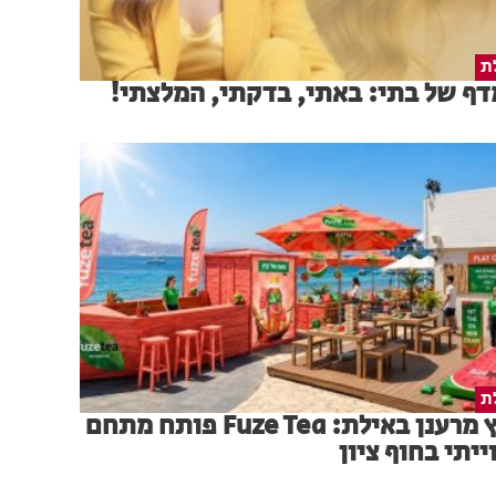
ת
ף של בתי: באתי, בדקתי, המלצתי!
ת
קיץ מרענן באילת: Fuze Tea פותח מתחם
ייתי בחוף ציון