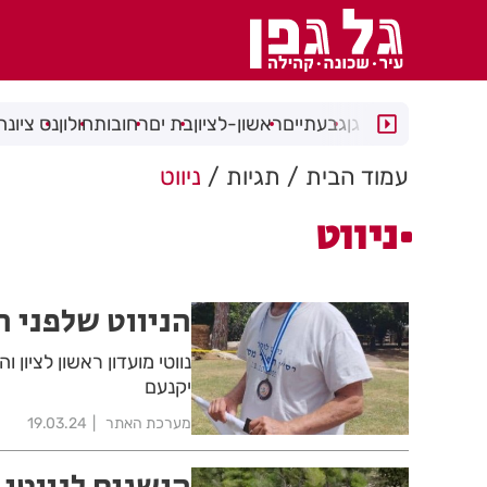
רמת גן
גבעתיים
ראשון-לציון
בת ים
רחובות
חולון
נס ציונה
עמוד הבית
תגיות
ניווט
ניווט
הניווט שלפני 
נווטי מועדון ראשון לציון 
יקנעם
מערכת האתר
19.03.24
הישגים לנווטי 