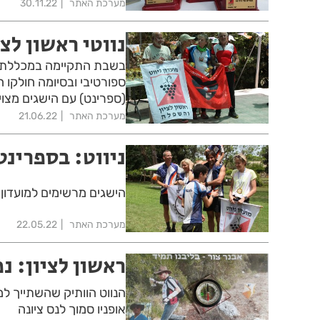
מערכת האתר
30.11.22
נווטי ראשון לצי
בשבת התקיימה במכללת או
ספורטיבי ובסיומה חולקו 
(ספרינט) עם הישגים מצוינ
מערכת האתר
21.06.22
ניווט: בספרינט
הישגים מרשימים למועדון ני
מערכת האתר
22.05.22
ראשון לציון: נ
הנווט הוותיק שהשתייך למ
אופניו סמוך לנס ציונה