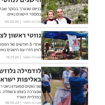
בניווט שנערך בבוקר שבת ב
במספר הישגים נאים.
מערכת האתר
04.02.24
נווטי ראשון לצ
אחרי 3 חודשים של 
לציון חזרו עם הישגים נאי
מערכת האתר
14.01.24
לודמילה גלוזשט
באליפות ישראל 
שני נווטים ממועדון ניווט
שנערכה בצפון ובשפלה. ג
במדליית הארד
מערכת האתר
28.05.23