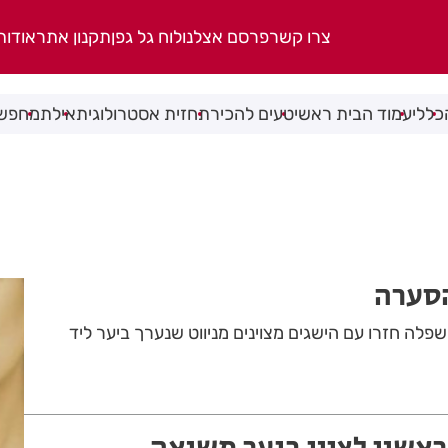
צרו קשר
פרסם אצלנו
לוח גל גפן
תקנון אתר
אודות
כללי
עמוד הבית ראשי
טעים להכיר
תחזית אסטרולוגית
אילת
מחפשי
הסערה
והשפלה חזרו עם הישגים מצוינים מניווט שנערך ביער ליד
ראשון לציון ביער משואה