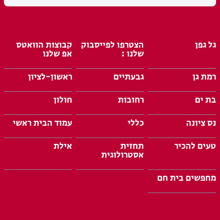
גל גפן
הצטרפו לפייסבוק
קבוצות הוואטס
שלנו :
אפ שלנו
רמת גן
גבעתיים
ראשון-לציון
בת ים
רחובות
חולון
נס ציונה
כללי
עמוד הבית ראשי
טעים להכיר
תחזית
אילת
אסטרולוגית
מחפשים בית חם