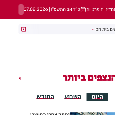
כ"ד אב התשפ"ו | 07.08.2026
מדיניות פרטיות
ם בית חם
נצפים ביותר
היום
השבוע
החודש
יממה אחרי המעצר: