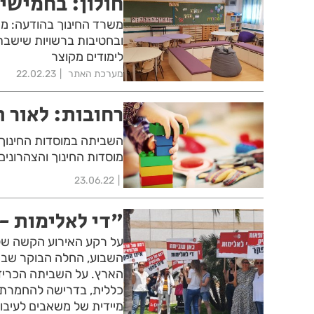
חולון: בחמישי
משרד החינוך בהודעה: מחר
ובחטיבות ברשויות שישבתו
לימודים מקוצר
מערכת האתר
22.02.23
רחובות: לאור 
השביתה במוסדות החינוך 
מוסדות החינוך והצהרונים
23.06.22
"די לאלימות - 
על רקע האירוע הקשה של 
השבוע, החלה הבוקר שבית
הארץ. על השביתה הכריזו
כללית, בדרישה להחמרת הע
מיידית של משאבים לעיבוי