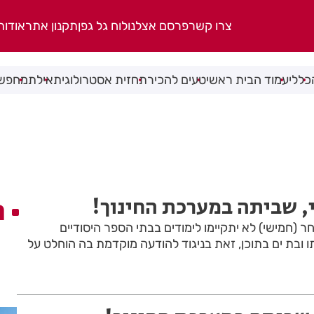
צרו קשר
פרסם אצלנו
לוח גל גפן
תקנון אתר
אודות
כללי
עמוד הבית ראשי
טעים להכיר
תחזית אסטרולוגית
אילת
מחפשי
, שביתה במערכת החינוך!
ה
 (חמישי) לא יתקיימו לימודים בבתי הספר היסודיים
 ובת ים בתוכן, זאת בניגוד להודעה מוקדמת בה הוחלט על