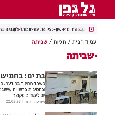
רמת גן
גבעתיים
ראשון-לציון
בת ים
רחובות
חולון
נס ציונה
עמוד הבית
תגיות
שביתה
שביתה
בת ים: בחמישי
משרד החינוך בהודעה: מחר
ובחטיבות ברשויות שישבתו
יום לימודים מקוצר
מערכת האתר
22.02.23