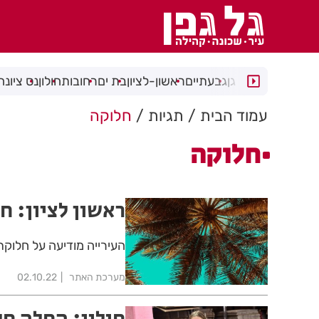
רמת גן
גבעתיים
ראשון-לציון
בת ים
רחובות
חולון
נס ציונה
עמוד הבית
תגיות
חלוקה
חלוקה
ראשון לציון: 
העירייה מודיעה על חלוקת
מערכת האתר
02.10.22
חולון: החלה ח