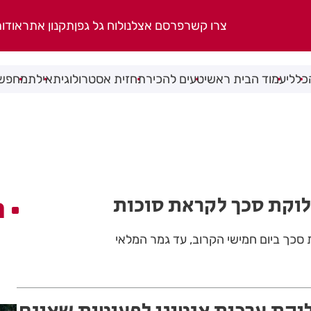
צרו קשר
פרסם אצלנו
לוח גל גפן
תקנון אתר
אודו
כללי
עמוד הבית ראשי
טעים להכיר
תחזית אסטרולוגית
אילת
מחפשי
חלוקת סכך לקראת סוכות
ה
 סכך ביום חמישי הקרוב, עד גמר המלאי
לוקת ערכות אנטיגן לפעוטות שאינם