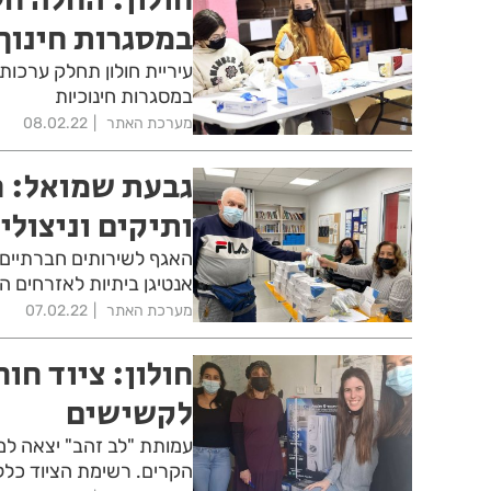
במסגרות חינוך
במסגרות חינוכיות
מערכת האתר
08.02.22
גבעת שמואל: ח
ותיקים וניצולי
אנטיגן ביתיות לאזרחים הו
מערכת האתר
07.02.22
לקשישים
עמותת "לב זהב" יצאה למ
הקרים. רשימת הציוד כללה