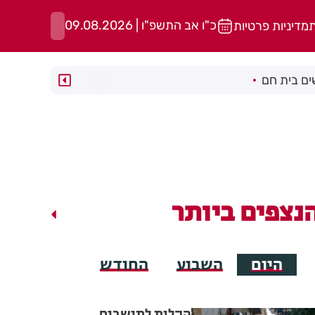
כ"ו אב התשפ"ו | 09.08.2026
ת
מדיניות פרטיות
ם בית חם
נצפים ביותר
היום
השבוע
החודש
הקלות לתושבים