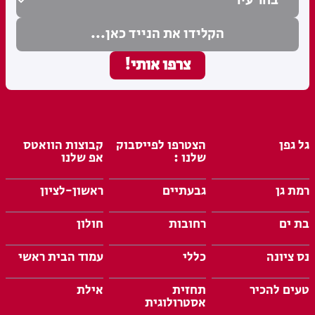
גל גפן
הצטרפו לפייסבוק
קבוצות הוואטס
שלנו :
אפ שלנו
רמת גן
גבעתיים
ראשון-לציון
בת ים
רחובות
חולון
נס ציונה
כללי
עמוד הבית ראשי
טעים להכיר
תחזית
אילת
אסטרולוגית