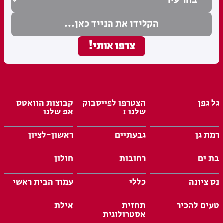
גל גפן
הצטרפו לפייסבוק
קבוצות הוואטס
שלנו :
אפ שלנו
רמת גן
גבעתיים
ראשון-לציון
בת ים
רחובות
חולון
נס ציונה
כללי
עמוד הבית ראשי
טעים להכיר
תחזית
אילת
אסטרולוגית