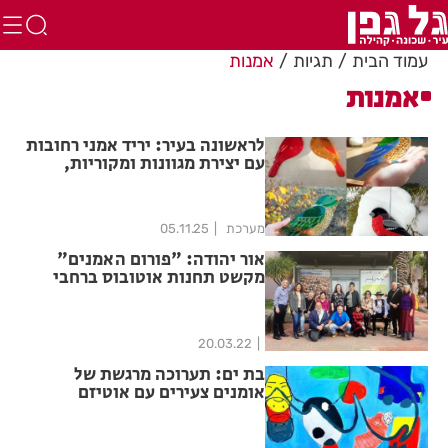
עמוד הבית
תגיות
אמנות
אמנות
לראשונה בעיר: יריד אמני רחובות
עם יצירת מגוונות ומקוריות,
מוזיקה חיה ובילוי עירוני תחת
כיפת השמיים
מערכת
05.11.25
אור יהודה: "פורום האמנים"
מקשט תחנות אוטובוס ברחבי
העיר באמנות
20.03.22
בת ים: תערוכה מרגשת של
אומנים צעירים עם אוטיזם