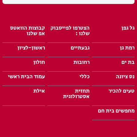
גל גפן
הצטרפו לפייסבוק
קבוצות הוואטס
שלנו :
אפ שלנו
רמת גן
גבעתיים
ראשון-לציון
בת ים
רחובות
חולון
נס ציונה
כללי
עמוד הבית ראשי
טעים להכיר
תחזית
אילת
אסטרולוגית
מחפשים בית חם