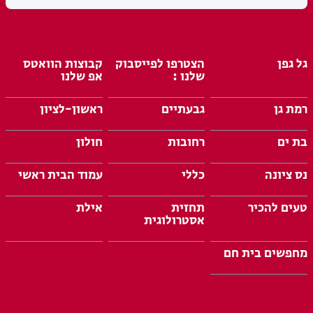
גל גפן
הצטרפו לפייסבוק
קבוצות הוואטס
שלנו :
אפ שלנו
רמת גן
גבעתיים
ראשון-לציון
בת ים
רחובות
חולון
נס ציונה
כללי
עמוד הבית ראשי
טעים להכיר
תחזית
אילת
אסטרולוגית
מחפשים בית חם