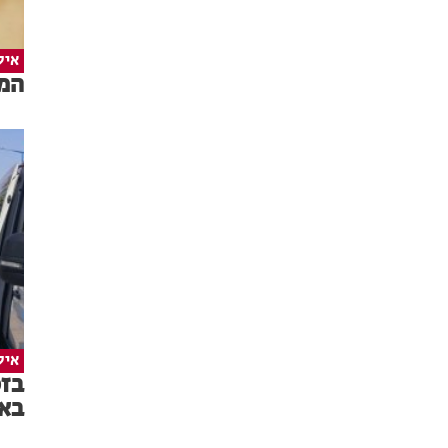
איל
המד
איל
בזכ
בא