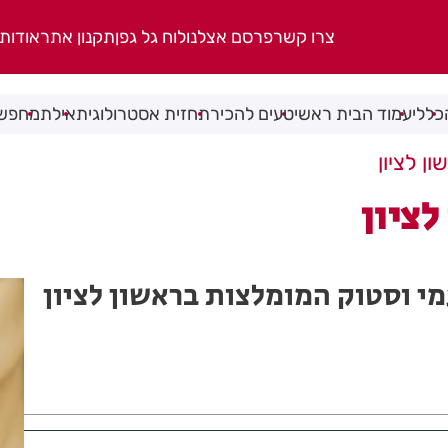
צרו קשר
פרסם אצלנו
לוח גל גפן
תקנון אתר
אודות
כללי
עמוד הבית ראשי
טעים להכיר
תחזית אסטרולוגית
אילת
מחפשי
ן לציון
לציון
י וסטוק המומלצות בראשון לציון