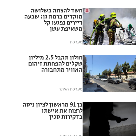
חשד להצתה בשלושה
מוקדים ברמת גן: שבעה
דיירים נפגעו קל
משאיפת עשן
מערכת
חולון תקבל 2.5 מיליון
שקלים להפחתת זיהום
האוויר מתחבורה
מערכת האתר
בן 91 מראשון לציון ניסה
לרצוח את אישתו
בדקירות סכין
מערכת האתר